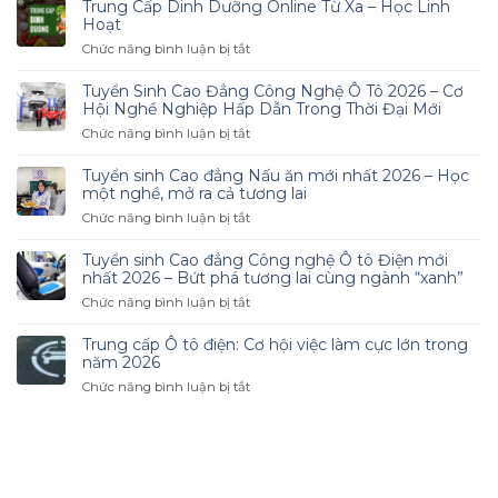
Trung Cấp Dinh Dưỡng Online Từ Xa – Học Linh
Hoạt
ở
Chức năng bình luận bị tắt
Trung
Cấp
Tuyển Sinh Cao Đẳng Công Nghệ Ô Tô 2026 – Cơ
Dinh
Hội Nghề Nghiệp Hấp Dẫn Trong Thời Đại Mới
Dưỡng
ở
Chức năng bình luận bị tắt
Online
Tuyển
Từ
Sinh
Tuyển sinh Cao đẳng Nấu ăn mới nhất 2026 – Học
Xa
Cao
một nghề, mở ra cả tương lai
–
Đẳng
ở
Chức năng bình luận bị tắt
Học
Công
Tuyển
Linh
Nghệ
sinh
Hoạt
Tuyển sinh Cao đẳng Công nghệ Ô tô Điện mới
Ô
Cao
nhất 2026 – Bứt phá tương lai cùng ngành “xanh”
Tô
đẳng
ở
Chức năng bình luận bị tắt
2026
Nấu
Tuyển
–
ăn
sinh
Cơ
Trung cấp Ô tô điện: Cơ hội việc làm cực lớn trong
mới
Cao
Hội
năm 2026
nhất
đẳng
Nghề
ở
Chức năng bình luận bị tắt
2026
Công
Nghiệp
Trung
–
nghệ
Hấp
cấp
Học
Ô
Dẫn
Ô
một
tô
Trong
tô
nghề,
Điện
Thời
điện:
mở
mới
Đại