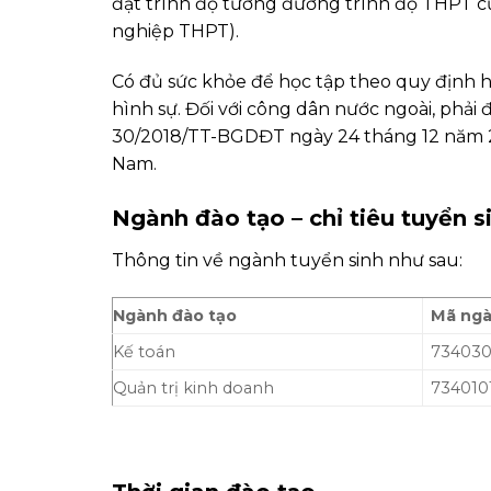
đạt trình độ tương đương trình độ THPT củ
nghiệp THPT).
Có đủ sức khỏe để học tập theo quy định h
hình sự. Đối với công dân nước ngoài, phải
30/2018/TT-BGDĐT ngày 24 tháng 12 năm 20
Nam.
Ngành đào tạo – chỉ tiêu tuyển s
Thông tin về ngành tuyển sinh như sau:
Ngành đào tạo
Mã ng
Kế toán
734030
Quản trị kinh doanh
734010