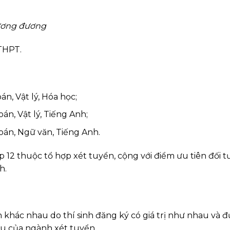
tương đương
THPT.
, Vật lý, Hóa học;
n, Vật lý, Tiếng Anh;
án, Ngữ văn, Tiếng Anh.
 12 thuộc tổ hợp xét tuyển, cộng với điểm ưu tiên đối 
h.
ển khác nhau do thí sinh đăng ký có giá trị như nhau và đ
êu của ngành xét tuyển.