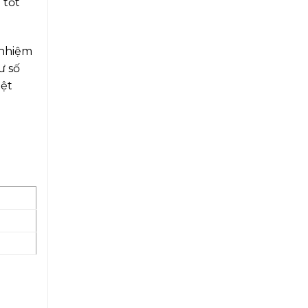
 tốt
 nhiệm
ư số
iệt