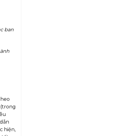
ệc ban
hành
theo
 (trong
yêu
 dẫn
c hiện,