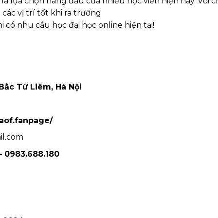
 là lựa chọn hàng đầu của nhiều học viên hiện nay. Với c
các vị trí tốt khi ra trường
 có nhu cầu học đại học online hiện tại!
 Bắc Từ Liêm, Hà Nội
aof.fanpage/
il.com
– 0983.688.180