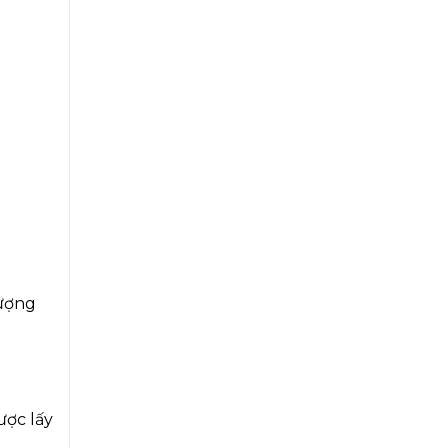
tượng
ược lấy