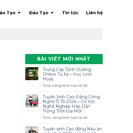
ào Tạo
Đào Tạo
Tin tức
Liên hệ
BÀI VIẾT MỚI NHẤT
Trung Cấp Dinh Dưỡng
Online Từ Xa – Học Linh
Hoạt
ở
Chức năng bình luận bị tắt
Trung
Cấp
Tuyển Sinh Cao Đẳng Công
Dinh
Nghệ Ô Tô 2026 – Cơ Hội
Dưỡng
Nghề Nghiệp Hấp Dẫn
Trong Thời Đại Mới
Online
Từ
ở
Chức năng bình luận bị tắt
Xa
Tuyển
–
Sinh
Tuyển sinh Cao đẳng Nấu ăn
Học
Cao