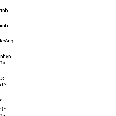
rình
hính
 không
 nhận
 đào
Học
 tế:
m.
hận
 đào