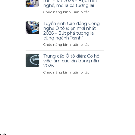
mới nhất 2026 – Học một
Linh
Đẳng
nghề, mở ra cả tương lai
Hoạt
Công
ở
Chức năng bình luận bị tắt
Nghệ
Tuyển
Ô
sinh
Tuyển sinh Cao đẳng Công
Tô
Cao
nghệ Ô tô Điện mới nhất
2026
đẳng
2026 – Bứt phá tương lai
–
cùng ngành “xanh”
Nấu
Cơ
ăn
ở
Chức năng bình luận bị tắt
Hội
mới
Tuyển
Nghề
nhất
sinh
Trung cấp Ô tô điện: Cơ hội
Nghiệp
2026
Cao
việc làm cực lớn trong năm
Hấp
–
đẳng
2026
Dẫn
Học
Công
Trong
ở
Chức năng bình luận bị tắt
một
nghệ
Thời
Trung
nghề,
Ô
Đại
cấp
mở
tô
Mới
Ô
ra
Điện
tô
cả
mới
điện:
tương
nhất
Cơ
lai
2026
hội
–
việc
Bứt
làm
phá
cực
tương
lớn
lai
trong