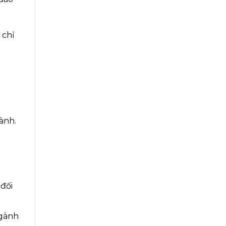
 chỉ
ành.
 đối
ngành