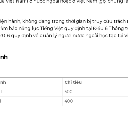
a Việt Nam) ở nước ngoài hoặc ở Việt Nam (gọi chung là
iện hành, không đang trong thời gian bị truy cứu trách
 đảm bảo năng lực Tiếng Việt quy định tại Điều 6 Thông t
18 quy định về quản lý người nước ngoài học tập tại V
inh
ành
Chỉ tiêu
1
500
1
400