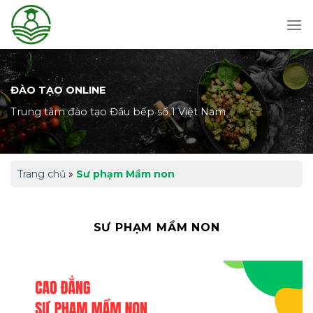
Skip
to
content
ĐÀO TẠO ONLINE
Trung tâm đào tạo Đầu bếp số 1 Việt Nam
Trang chủ
»
Sư phạm Mầm non
SƯ PHẠM MẦM NON