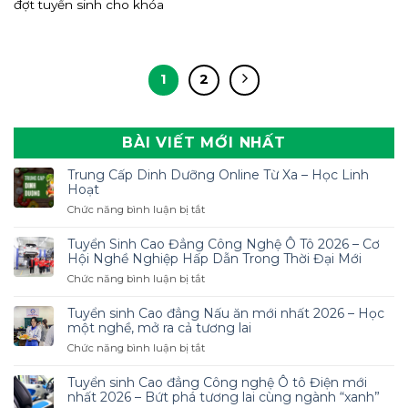
đợt tuyển sinh cho khóa
1
2
BÀI VIẾT MỚI NHẤT
Trung Cấp Dinh Dưỡng Online Từ Xa – Học Linh
Hoạt
ở
Chức năng bình luận bị tắt
Trung
Cấp
Tuyển Sinh Cao Đẳng Công Nghệ Ô Tô 2026 – Cơ
Dinh
Hội Nghề Nghiệp Hấp Dẫn Trong Thời Đại Mới
Dưỡng
ở
Chức năng bình luận bị tắt
Online
Tuyển
Từ
Sinh
Tuyển sinh Cao đẳng Nấu ăn mới nhất 2026 – Học
Xa
Cao
một nghề, mở ra cả tương lai
–
Đẳng
ở
Chức năng bình luận bị tắt
Học
Công
Tuyển
Linh
Nghệ
sinh
Hoạt
Tuyển sinh Cao đẳng Công nghệ Ô tô Điện mới
Ô
Cao
nhất 2026 – Bứt phá tương lai cùng ngành “xanh”
Tô