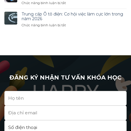
đẳng
ở
Chức năng bình luận bị tắt
2026
Nấu
Tuyển
–
ăn
sinh
Cơ
Trung cấp Ô tô điện: Cơ hội việc làm cực lớn trong
mới
Cao
Hội
năm 2026
nhất
đẳng
Nghề
ở
Chức năng bình luận bị tắt
2026
Công
Nghiệp
Trung
–
nghệ
Hấp
cấp
Học
Ô
Dẫn
Ô
một
tô
Trong
tô
nghề,
Điện
Thời
điện:
mở
mới
Đại
Cơ
ra
nhất
Mới
hội
cả
2026
việc
tương
–
làm
lai
Bứt
cực
ĐĂNG KÝ NHẬN TƯ VẤN KHÓA HỌC
phá
lớn
tương
trong
lai
năm
cùng
2026
ngành
“xanh”