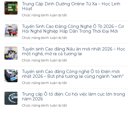
Trung Cấp Dinh Dưỡng Online Từ Xa – Học Linh
Hoạt
ở
Chức năng bình luận bị tắt
Trung
Cấp
Tuyển Sinh Cao Đẳng Công Nghệ Ô Tô 2026 – Cơ
Dinh
Hội Nghề Nghiệp Hấp Dẫn Trong Thời Đại Mới
Dưỡng
ở
Chức năng bình luận bị tắt
Online
Tuyển
Từ
Sinh
Tuyển sinh Cao đẳng Nấu ăn mới nhất 2026 – Học
Xa
Cao
một nghề, mở ra cả tương lai
–
Đẳng
ở
Chức năng bình luận bị tắt
Học
Công
Tuyển
Linh
Nghệ
sinh
Hoạt
Tuyển sinh Cao đẳng Công nghệ Ô tô Điện mới
Ô
Cao
nhất 2026 – Bứt phá tương lai cùng ngành “xanh”
Tô
đẳng
ở
Chức năng bình luận bị tắt
2026
Nấu
Tuyển
–
ăn
sinh
Cơ
Trung cấp Ô tô điện: Cơ hội việc làm cực lớn trong
mới
Cao
Hội
năm 2026
nhất
đẳng
Nghề
ở
Chức năng bình luận bị tắt
2026
Công
Nghiệp
Trung
–
nghệ
Hấp
cấp
Học
Ô
Dẫn
Ô
một
tô
Trong
tô
nghề,
Điện
Thời
điện:
mở