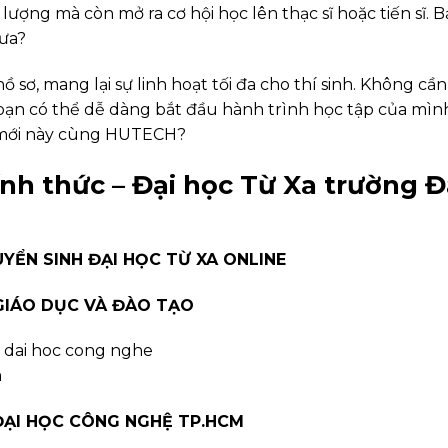
ượng mà còn mở ra cơ hội học lên thạc sĩ hoặc tiến sĩ. 
hưa?
, mang lại sự linh hoạt tối đa cho thí sinh. Không cần
, bạn có thể dễ dàng bắt đầu hành trình học tập của mìn
 mới này cùng HUTECH?
nh thức – Đại học Từ Xa trường Đ
YỂN SINH ĐẠI HỌC TỪ XA ONLINE
GIÁO DỤC VÀ ĐÀO TẠO
ẠI HỌC CÔNG NGHỆ TP.HCM