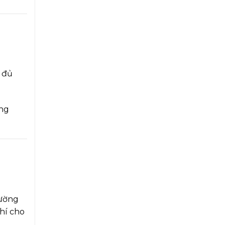
 đủ
ơng
rường
phí cho