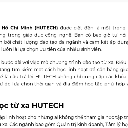
 Hồ Chí Minh (HUTECH)
được biết đến là một trong
ng trong giáo dục công nghệ. Bạn có bao giờ tự hỏi 
h bởi chất lượng đào tạo đa ngành và cam kết áp dụ
uôn là lựa chọn ưu tiên của nhiều sinh viên.
ớc dài với việc mở chương trình đào tạo từ xa. Điều
i đang tìm kiếm một cách học linh hoạt để cân bằng gi
thể là câu trả lời. HUTECH không chỉ cung cấp các khóa
ự do lựa chọn thời gian và địa điểm học tập phù hợp 
ọc từ xa HUTECH
 linh hoạt cho những ai không thể tham gia học tập t
từ xa. Các ngành bao gồm Quản trị kinh doanh, Tâm lý họ