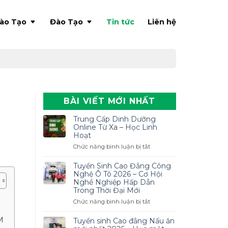
ào Tạo
Đào Tạo
Tin tức
Liên hệ
BÀI VIẾT MỚI NHẤT
Trung Cấp Dinh Dưỡng
Online Từ Xa – Học Linh
Hoạt
ở
Chức năng bình luận bị tắt
Trung
Cấp
Tuyển Sinh Cao Đẳng Công
Dinh
Nghệ Ô Tô 2026 – Cơ Hội
Dưỡng
Nghề Nghiệp Hấp Dẫn
Trong Thời Đại Mới
Online
Từ
ở
Chức năng bình luận bị tắt
Xa
Tuyển
–
M
Sinh
Tuyển sinh Cao đẳng Nấu ăn
Học
Cao