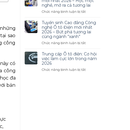
mới nhất 2026 – Học một
Linh
Đẳng
nghề, mở ra cả tương lai
Hoạt
Công
ở
Chức năng bình luận bị tắt
Nghệ
Tuyển
Ô
sinh
Tuyển sinh Cao đẳng Công
Tô
Cao
nghệ Ô tô Điện mới nhất
 những
2026
đẳng
2026 – Bứt phá tương lai
–
tại sao
cùng ngành “xanh”
Nấu
Cơ
ăn
ng công
ở
Chức năng bình luận bị tắt
Hội
mới
Tuyển
Nghề
nhất
sinh
Trung cấp Ô tô điện: Cơ hội
Nghiệp
2026
Cao
việc làm cực lớn trong năm
Hấp
–
đẳng
 này có
2026
Dẫn
Học
Công
Trong
ở
Chức năng bình luận bị tắt
ữa công
một
nghệ
Thời
Trung
nghề,
 học đa
Ô
Đại
cấp
mở
tô
Mới
Ô
với bản
ra
Điện
tô
cả
mới
điện:
tương
nhất
Cơ
lai
2026
hội
–
việc
Bứt
làm
phá
rực
cực
tương
lớn
c,
lai
trong