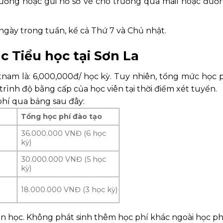
 trường hoặc gửi hồ sơ về cho trường qua mail hoặc đư
 ngày trong tuần, kể cả Thứ 7 và Chủ nhật.
c Tiểu học tại Sơn La
tnam là: 6,000,000đ/ học kỳ. Tuy nhiên, tổng mức học 
rình độ bằng cấp của học viên tại thời điểm xét tuyển.
phí qua bảng sau đây:
Tổng học phí đào tạo
36.000.000 VNĐ (6 học
kỳ)
30.000.000 VNĐ (5 học
kỳ)
n
18.000.000 VNĐ (3 học kỳ)
n học. Không phát sinh thêm học phí khác ngoài học ph