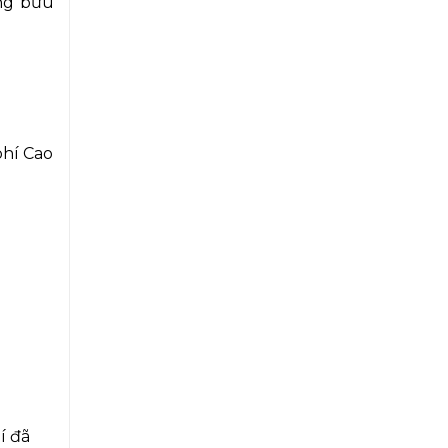
ờng bưu
phí Cao
í đã