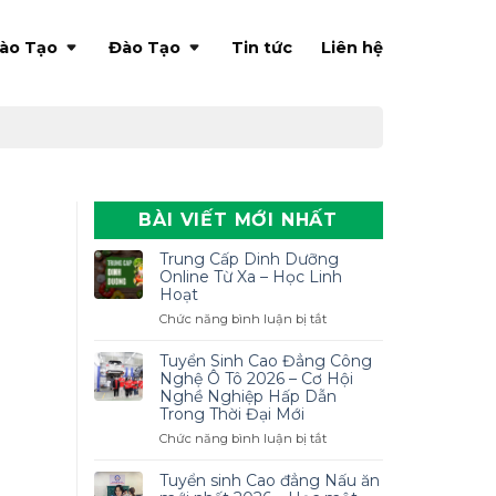
ào Tạo
Đào Tạo
Tin tức
Liên hệ
BÀI VIẾT MỚI NHẤT
Trung Cấp Dinh Dưỡng
Online Từ Xa – Học Linh
Hoạt
ở
Chức năng bình luận bị tắt
Trung
Cấp
Tuyển Sinh Cao Đẳng Công
Dinh
Nghệ Ô Tô 2026 – Cơ Hội
Dưỡng
Nghề Nghiệp Hấp Dẫn
Trong Thời Đại Mới
Online
Từ
ở
Chức năng bình luận bị tắt
Xa
Tuyển
–
Sinh
Tuyển sinh Cao đẳng Nấu ăn
Học
Cao