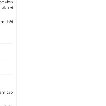
ọc viện
 kỳ thi
ệm thời
hằm tạo