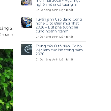
mới nhất 2026 – Học một
Linh
Đẳng
nghề, mở ra cả tương lai
Hoạt
Công
ở
Chức năng bình luận bị tắt
Nghệ
Tuyển
Ô
sinh
Tuyển sinh Cao đẳng Công
Tô
Cao
nghệ Ô tô Điện mới nhất
2026
đẳng
2026 – Bứt phá tương lai
bằng 2,
–
cùng ngành “xanh”
Nấu
Cơ
ển sinh
ăn
ở
Chức năng bình luận bị tắt
Hội
mới
Tuyển
Nghề
nhất
sinh
Trung cấp Ô tô điện: Cơ hội
Nghiệp
2026
Cao
việc làm cực lớn trong năm
Hấp
–
đẳng
2026
Dẫn
Học
Công
Trong
ở
Chức năng bình luận bị tắt
một
nghệ
Thời
Trung
nghề,
Ô
Đại
cấp
mở
tô
Mới
Ô
ra
Điện
tô
cả
mới
điện:
tương
nhất
Cơ
lai
2026
hội
–
việc
Bứt
làm
phá
cực
tương
lớn
lai
trong