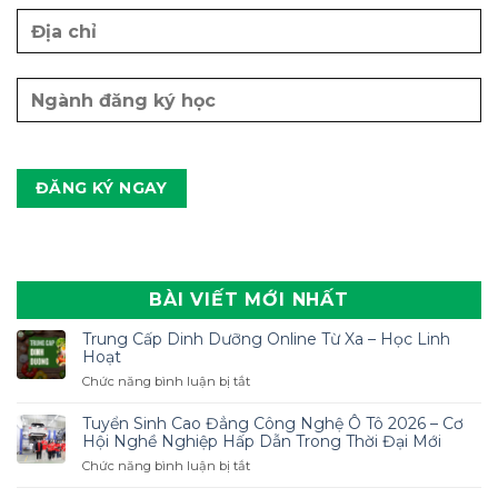
BÀI VIẾT MỚI NHẤT
Trung Cấp Dinh Dưỡng Online Từ Xa – Học Linh
Hoạt
ở
Chức năng bình luận bị tắt
Trung
Cấp
Tuyển Sinh Cao Đẳng Công Nghệ Ô Tô 2026 – Cơ
Dinh
Hội Nghề Nghiệp Hấp Dẫn Trong Thời Đại Mới
Dưỡng
ở
Chức năng bình luận bị tắt
Online
Tuyển
Từ