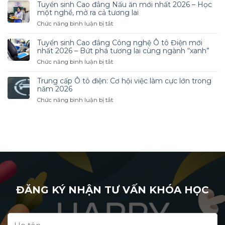
Sinh
Tuyển sinh Cao đẳng Nấu ăn mới nhất 2026 – Học
Xa
Cao
một nghề, mở ra cả tương lai
–
Đẳng
ở
Chức năng bình luận bị tắt
Học
Công
Tuyển
Linh
Nghệ
sinh
Hoạt
Tuyển sinh Cao đẳng Công nghệ Ô tô Điện mới
Ô
Cao
nhất 2026 – Bứt phá tương lai cùng ngành “xanh”
Tô
đẳng
ở
Chức năng bình luận bị tắt
2026
Nấu
Tuyển
–
ăn
sinh
Cơ
Trung cấp Ô tô điện: Cơ hội việc làm cực lớn trong
mới
Cao
Hội
năm 2026
nhất
đẳng
Nghề
ở
Chức năng bình luận bị tắt
2026
Công
Nghiệp
Trung
–
nghệ
Hấp
cấp
Học
Ô
Dẫn
Ô
một
tô
Trong
tô
nghề,
Điện
Thời
điện:
mở
mới
Đại
Cơ
ra
nhất
Mới
hội
cả
2026
việc
tương
–
làm
lai
Bứt
cực
ĐĂNG KÝ NHẬN TƯ VẤN KHÓA HỌC
phá
lớn
tương
trong
lai
năm
cùng
2026
ngành