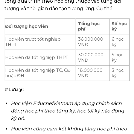
tổng quá trình theo học phụ thuộc vào từng đối
tượng và thời gian đào tạo tương ứng. Cụ thể:
Tổng học
Số học
Đối tượng học viên
phí
kỳ
Học viên trượt tốt nghiệp
36.000.000
6 học
THPT
VNĐ
kỳ
30.000.000
5 học
Học viên đã tốt nghiệp THPT
VNĐ
kỳ
Học viên đã tốt nghiệp TC, CĐ
18.000.000
3 học
hoặc ĐH
VNĐ
kỳ
#Lưu ý:
Học viện Educhefvietnam áp dụng chính sách
đóng học phí theo từng kỳ, học tới kỳ nào đóng
kỳ đó.
Học viện cũng cam kết không tăng học phí theo