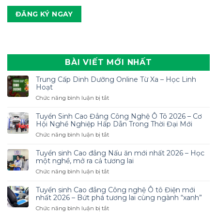
BÀI VIẾT MỚI NHẤT
Trung Cấp Dinh Dưỡng Online Từ Xa – Học Linh
Hoạt
ở
Chức năng bình luận bị tắt
Trung
Cấp
Tuyển Sinh Cao Đẳng Công Nghệ Ô Tô 2026 – Cơ
Dinh
Hội Nghề Nghiệp Hấp Dẫn Trong Thời Đại Mới
Dưỡng
ở
Chức năng bình luận bị tắt
Online
Tuyển
Từ
Sinh
Tuyển sinh Cao đẳng Nấu ăn mới nhất 2026 – Học
Xa
Cao
một nghề, mở ra cả tương lai
–
Đẳng
ở
Chức năng bình luận bị tắt
Học
Công
Tuyển
Linh
Nghệ
sinh
Hoạt
Tuyển sinh Cao đẳng Công nghệ Ô tô Điện mới
Ô
Cao
nhất 2026 – Bứt phá tương lai cùng ngành “xanh”
Tô
đẳng
ở
Chức năng bình luận bị tắt
2026
Nấu
Tuyển
–