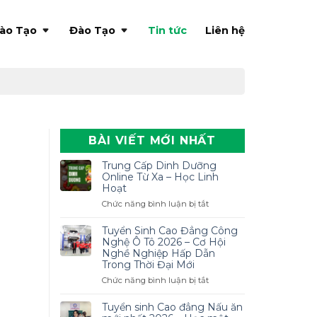
ào Tạo
Đào Tạo
Tin tức
Liên hệ
BÀI VIẾT MỚI NHẤT
Trung Cấp Dinh Dưỡng
Online Từ Xa – Học Linh
Hoạt
ở
Chức năng bình luận bị tắt
Trung
Cấp
Tuyển Sinh Cao Đẳng Công
Dinh
Nghệ Ô Tô 2026 – Cơ Hội
Dưỡng
Nghề Nghiệp Hấp Dẫn
Trong Thời Đại Mới
Online
Từ
ở
Chức năng bình luận bị tắt
Xa
Tuyển
–
Sinh
Tuyển sinh Cao đẳng Nấu ăn
Học
Cao