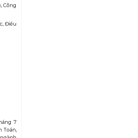
u, Công
c, Điều
tháng 7
n Toán,
n ngành