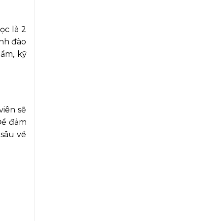
ọc là 2
ình đào
ẩm, kỹ
viên sẽ
 Để đảm
 sâu về