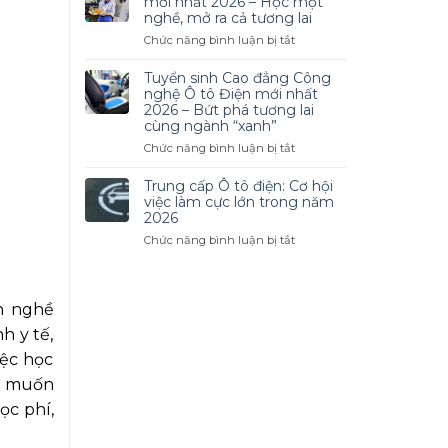
mới nhất 2026 – Học một
Linh
Đẳng
nghề, mở ra cả tương lai
Hoạt
Công
ở
Chức năng bình luận bị tắt
Nghệ
Tuyển
Ô
sinh
Tuyển sinh Cao đẳng Công
Tô
Cao
nghệ Ô tô Điện mới nhất
2026
đẳng
2026 – Bứt phá tương lai
–
cùng ngành “xanh”
Nấu
Cơ
ăn
ở
Chức năng bình luận bị tắt
Hội
mới
Tuyển
Nghề
nhất
sinh
Trung cấp Ô tô điện: Cơ hội
Nghiệp
2026
Cao
việc làm cực lớn trong năm
Hấp
–
đẳng
2026
Dẫn
Học
Công
Trong
ở
Chức năng bình luận bị tắt
một
nghệ
Thời
Trung
nghề,
Ô
Đại
cấp
mở
tô
Mới
Ô
ra
Điện
h nghề
tô
cả
mới
điện:
tương
h y tế,
nhất
Cơ
lai
2026
iệc học
hội
–
việc
g muốn
Bứt
làm
phá
ọc phí,
cực
tương
lớn
lai
trong