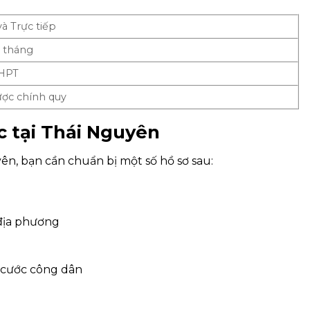
và Trực tiếp
4 tháng
THPT
ược chính quy
c tại Thái Nguyên
n, bạn cần chuẩn bị một số hồ sơ sau:
 địa phương
 cước công dân