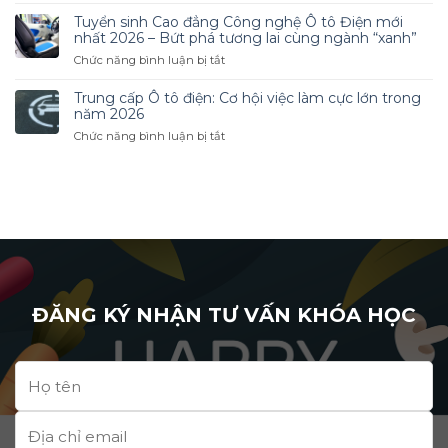
Tuyển
Linh
Nghệ
sinh
Hoạt
Tuyển sinh Cao đẳng Công nghệ Ô tô Điện mới
Ô
Cao
nhất 2026 – Bứt phá tương lai cùng ngành “xanh”
Tô
đẳng
ở
Chức năng bình luận bị tắt
2026
Nấu
Tuyển
–
ăn
sinh
Cơ
Trung cấp Ô tô điện: Cơ hội việc làm cực lớn trong
mới
Cao
Hội
năm 2026
nhất
đẳng
Nghề
ở
Chức năng bình luận bị tắt
2026
Công
Nghiệp
Trung
–
nghệ
Hấp
cấp
Học
Ô
Dẫn
Ô
một
tô
Trong
tô
nghề,
Điện
Thời
điện:
mở
mới
Đại
Cơ
ra
nhất
Mới
hội
cả
2026
việc
tương
–
làm
lai
Bứt
cực
ĐĂNG KÝ NHẬN TƯ VẤN KHÓA HỌC
phá
lớn
tương
trong
lai
năm
cùng
2026
ngành
“xanh”