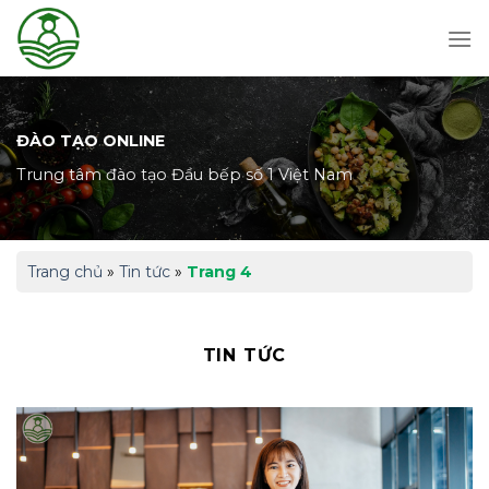
Skip
to
content
ĐÀO TẠO ONLINE
Trung tâm đào tạo Đầu bếp số 1 Việt Nam
Trang chủ
»
Tin tức
»
Trang 4
TIN TỨC