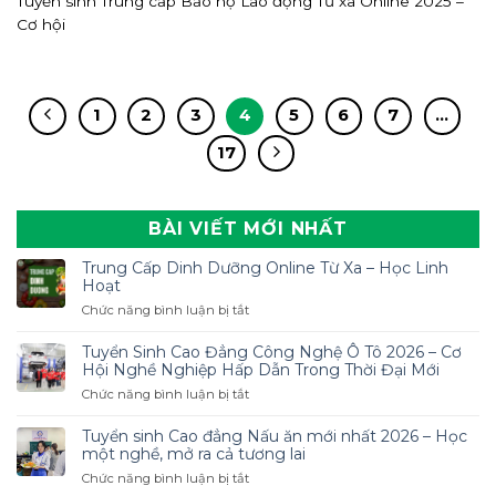
Tuyển sinh Trung cấp Bảo hộ Lao động Từ xa Online 2025 –
Cơ hội
1
2
3
4
5
6
7
…
17
BÀI VIẾT MỚI NHẤT
Trung Cấp Dinh Dưỡng Online Từ Xa – Học Linh
Hoạt
ở
Chức năng bình luận bị tắt
Trung
Cấp
Tuyển Sinh Cao Đẳng Công Nghệ Ô Tô 2026 – Cơ
Dinh
Hội Nghề Nghiệp Hấp Dẫn Trong Thời Đại Mới
Dưỡng
ở
Chức năng bình luận bị tắt
Online
Tuyển
Từ
Sinh
Tuyển sinh Cao đẳng Nấu ăn mới nhất 2026 – Học
Xa
Cao
một nghề, mở ra cả tương lai
–
Đẳng
ở
Chức năng bình luận bị tắt
Học
Công