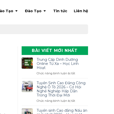
ào Tạo
Đào Tạo
Tin tức
Liên hệ
BÀI VIẾT MỚI NHẤT
Trung Cấp Dinh Dưỡng
Online Từ Xa – Học Linh
Hoạt
ở
Chức năng bình luận bị tắt
Trung
Cấp
Tuyển Sinh Cao Đẳng Công
Dinh
Nghệ Ô Tô 2026 – Cơ Hội
Dưỡng
Nghề Nghiệp Hấp Dẫn
Trong Thời Đại Mới
Online
Từ
ở
Chức năng bình luận bị tắt
Xa
Tuyển
–
Sinh
Tuyển sinh Cao đẳng Nấu ăn
Học
Cao