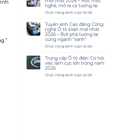
mới nhất 2026 – Học một
rình
Linh
Đẳng
nghề, mở ra cả tương lai
Hoạt
Công
ở
Chức năng bình luận bị tắt
Nghệ
Tuyển
Ô
sinh
Tuyển sinh Cao đẳng Công
Tô
Cao
nghệ Ô tô Điện mới nhất
2026
đẳng
2026 – Bứt phá tương lai
–
cùng ngành “xanh”
Nấu
g.”
Cơ
ăn
ở
Chức năng bình luận bị tắt
Hội
mới
Tuyển
Nghề
nhất
sinh
Trung cấp Ô tô điện: Cơ hội
Nghiệp
2026
Cao
việc làm cực lớn trong năm
Hấp
–
đẳng
2026
Dẫn
Học
Công
Trong
ở
Chức năng bình luận bị tắt
một
nghệ
Thời
Trung
nghề,
Ô
Đại
cấp
mở
tô
Mới
Ô
ra
Điện
tô
cả
mới
điện:
tương
nhất
Cơ
lai
2026
hội
–
việc
Bứt
làm
phá
cực
tương
lớn
lai
trong