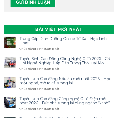
BÀI VIẾT MỚI NHẤT
Trung Cấp Dinh Dưỡng Online Từ Xa – Học Linh
Hoạt
ở
Chức năng bình luận bị tắt
Trung
Cấp
Tuyển Sinh Cao Đẳng Công Nghệ Ô Tô 2026 – Cơ
Dinh
Hội Nghề Nghiệp Hấp Dẫn Trong Thời Đại Mới
Dưỡng
ở
Chức năng bình luận bị tắt
Online
Tuyển
Từ
Sinh
Tuyển sinh Cao đẳng Nấu ăn mới nhất 2026 – Học
Xa
Cao
một nghề, mở ra cả tương lai
–
Đẳng
ở
Chức năng bình luận bị tắt
Học
Công
Tuyển
Linh
Nghệ
sinh
Hoạt
Tuyển sinh Cao đẳng Công nghệ Ô tô Điện mới
Ô
Cao
nhất 2026 – Bứt phá tương lai cùng ngành “xanh”
Tô
đẳng
ở
Chức năng bình luận bị tắt
2026
Nấu
Tuyển
–
ăn
sinh
Cơ