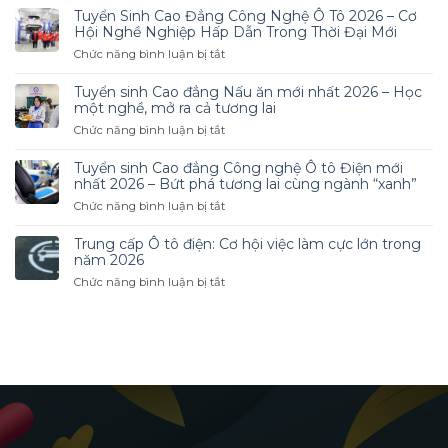
Cấp
Tuyển Sinh Cao Đẳng Công Nghệ Ô Tô 2026 – Cơ
Dinh
Hội Nghề Nghiệp Hấp Dẫn Trong Thời Đại Mới
Dưỡng
ở
Chức năng bình luận bị tắt
Online
Tuyển
Từ
Sinh
Tuyển sinh Cao đẳng Nấu ăn mới nhất 2026 – Học
Xa
Cao
một nghề, mở ra cả tương lai
–
Đẳng
ở
Chức năng bình luận bị tắt
Học
Công
Tuyển
Linh
Nghệ
sinh
Hoạt
Tuyển sinh Cao đẳng Công nghệ Ô tô Điện mới
Ô
Cao
nhất 2026 – Bứt phá tương lai cùng ngành “xanh”
Tô
đẳng
ở
Chức năng bình luận bị tắt
2026
Nấu
Tuyển
–
ăn
sinh
Cơ
Trung cấp Ô tô điện: Cơ hội việc làm cực lớn trong
mới
Cao
Hội
năm 2026
nhất
đẳng
Nghề
ở
Chức năng bình luận bị tắt
2026
Công
Nghiệp
Trung
–
nghệ
Hấp
cấp
Học
Ô
Dẫn
Ô
một
tô
Trong
tô
nghề,
Điện
Thời
điện:
mở
mới
Đại
Cơ
ra
nhất
Mới
hội
cả
2026
việc
tương
–
làm
lai
Bứt