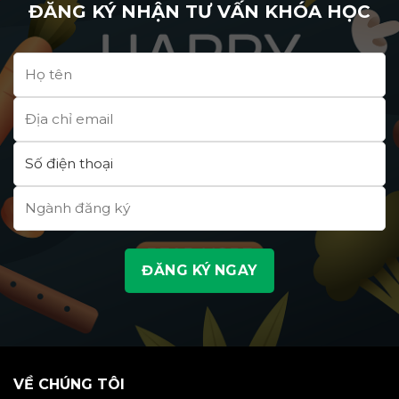
cực
ĐĂNG KÝ NHẬN TƯ VẤN KHÓA HỌC
phá
lớn
tương
trong
lai
năm
cùng
2026
ngành
“xanh”
VỀ CHÚNG TÔI